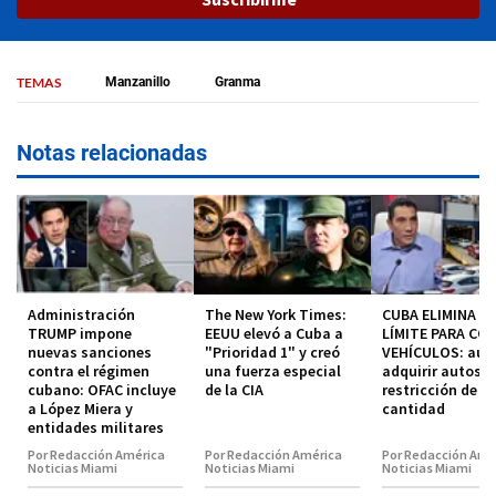
TEMAS
Manzanillo
Granma
Notas relacionadas
Administración
The New York Times:
CUBA ELIMINA EL
TRUMP impone
EEUU elevó a Cuba a
LÍMITE PARA CO
nuevas sanciones
"Prioridad 1" y creó
VEHÍCULOS: aut
contra el régimen
una fuerza especial
adquirir autos s
cubano: OFAC incluye
de la CIA
restricción de
a López Miera y
cantidad
entidades militares
Por Redacción América
Por Redacción América
Por Redacción Amé
Noticias Miami
Noticias Miami
Noticias Miami