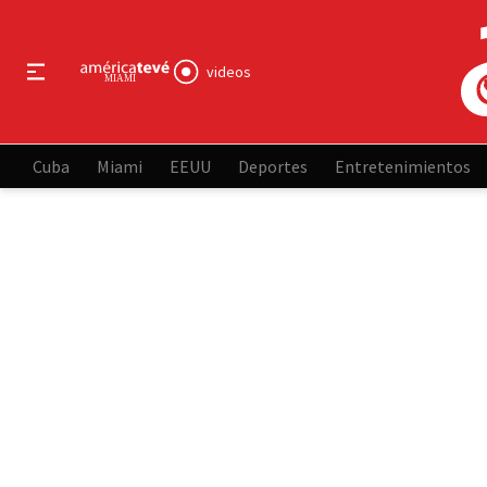
videos
Cuba
Miami
EEUU
Deportes
Entretenimientos