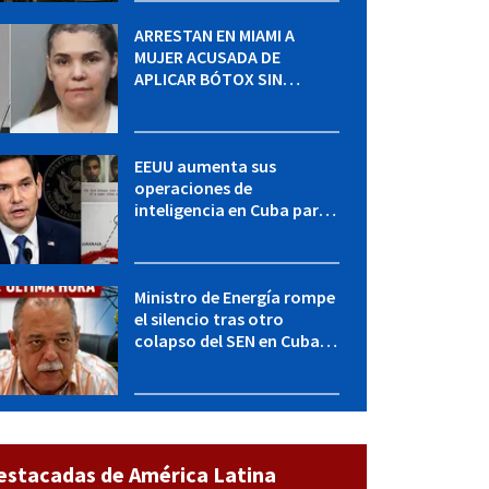
ARRESTAN EN MIAMI A
MUJER ACUSADA DE
APLICAR BÓTOX SIN
LICENCIA: una operación
encubierta destapó el
caso
EEUU aumenta sus
operaciones de
inteligencia en Cuba para
elevar la presión sobre el
régimen, según POLITICO
Ministro de Energía rompe
el silencio tras otro
colapso del SEN en Cuba:
"Seguimos adelante con
mucho empeño"
estacadas de América Latina