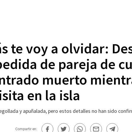
s te voy a olvidar: D
edida de pareja de c
ntrado muerto mientr
sita en la isla
degollada y apuñalada, pero estos detalles no han sido conf
Compartir en: