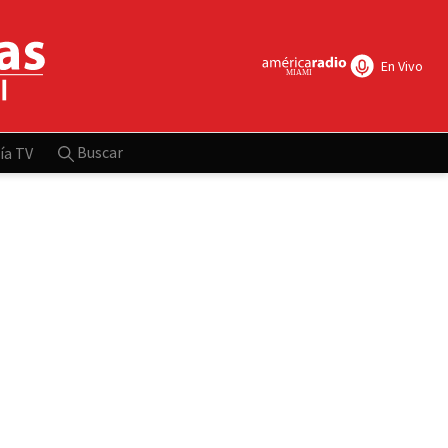
En Vivo
Buscar
ía TV