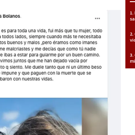
sa
vi
mi