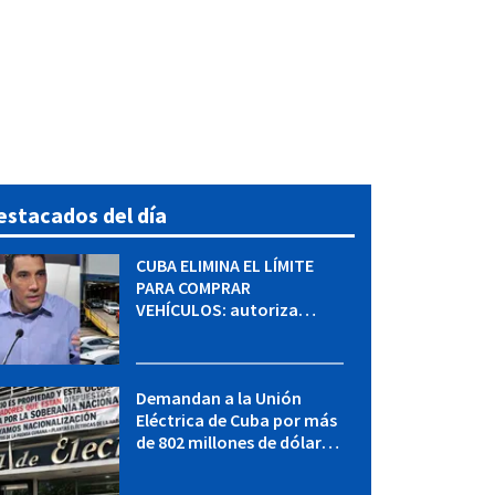
estacados del día
CUBA ELIMINA EL LÍMITE
PARA COMPRAR
VEHÍCULOS: autoriza
adquirir autos sin
restricción de cantidad
Demandan a la Unión
Eléctrica de Cuba por más
de 802 millones de dólares
bajo la Ley Helms-Burton