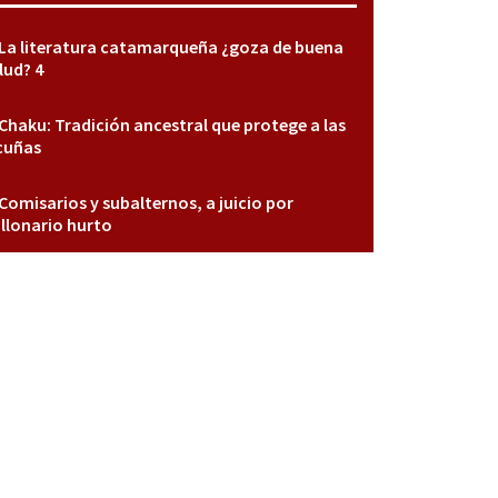
La literatura catamarqueña ¿goza de buena
lud? 4
Chaku: Tradición ancestral que protege a las
cuñas
Comisarios y subalternos, a juicio por
llonario hurto