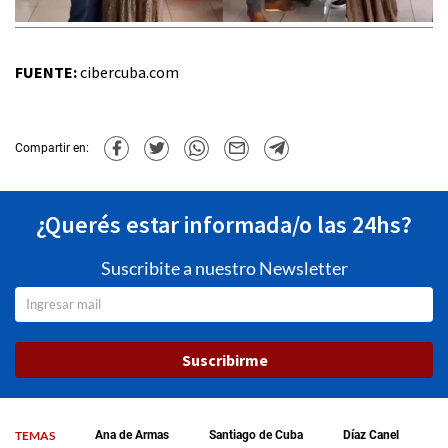
FUENTE:
cibercuba.com
Compartir en:
¿Querés estar informada/o las 24hs?
Suscribite a nuestro Newsletter
Suscribirme
TEMAS
Ana de Armas
Santiago de Cuba
Díaz Canel