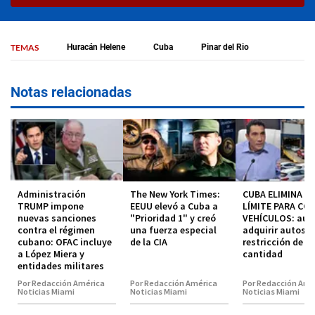
TEMAS
Huracán Helene
Cuba
Pinar del Rio
Notas relacionadas
Administración
The New York Times:
CUBA ELIMINA EL
TRUMP impone
EEUU elevó a Cuba a
LÍMITE PARA CO
nuevas sanciones
"Prioridad 1" y creó
VEHÍCULOS: aut
contra el régimen
una fuerza especial
adquirir autos s
cubano: OFAC incluye
de la CIA
restricción de
a López Miera y
cantidad
entidades militares
Por Redacción América
Por Redacción América
Por Redacción Amé
Noticias Miami
Noticias Miami
Noticias Miami