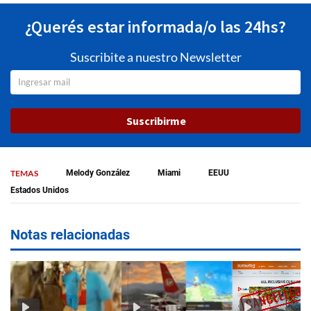
¿Querés estar informada/o las 24hs?
Suscribite a nuestro Newsletter
Suscribirme
TEMAS
Melody González
Miami
EEUU
Estados Unidos
Notas relacionadas