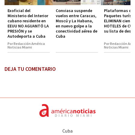
Exoficial del
Conviasa suspende
Plataformas de
Ministerio del Interior
vuelos entre Caracas,
Paquetes turíst
cubano residente en
Moscú y La Habana,
ELIMINAN ciento
EEUU NO AGUANTÓ LA
en nuevo golpe a la
HOTELES de CUB
PRESIÓN y se
conectividad aérea de
su lista de dest
Autodeporta a Cuba
Cuba
Por Redacción América
Por Redacción Amé
Noticias Miami
Noticias Miami
DEJA TU COMENTARIO
Cuba