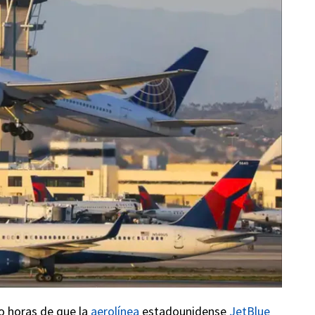
lo horas de que la
aerolínea
estadounidense
JetBlue