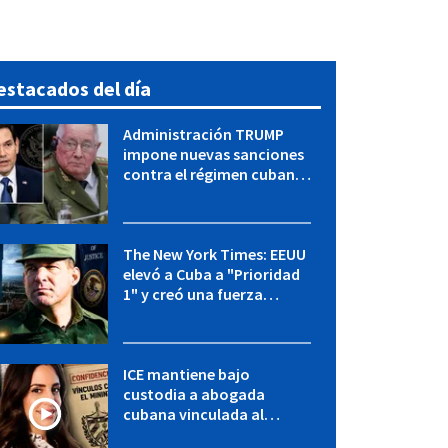
estacados del día
Administración TRUMP
impone nuevas sanciones
contra el régimen cubano:
OFAC incluye a López Miera
y entidades militares
The New York Times: EEUU
elevó a Cuba a "Prioridad
1" y creó una fuerza
especial de la CIA
ICE mantiene bajo
custodia a abogada
cubana vinculada al
MININT: esto es lo que se