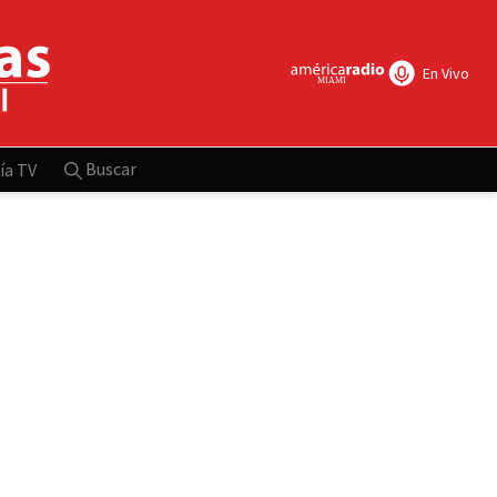
En Vivo
Buscar
ía TV