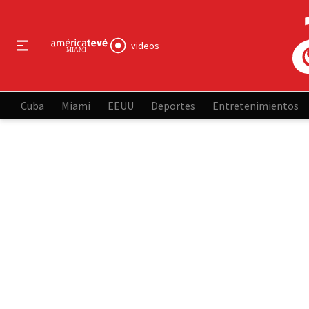
videos
Cuba
Miami
EEUU
Deportes
Entretenimientos