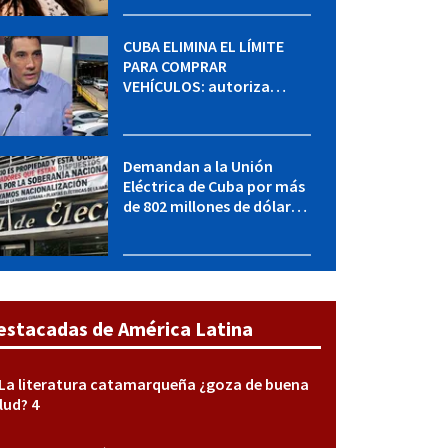
sabe del caso
CUBA ELIMINA EL LÍMITE
PARA COMPRAR
VEHÍCULOS: autoriza
adquirir autos sin
restricción de cantidad
Demandan a la Unión
Eléctrica de Cuba por más
de 802 millones de dólares
bajo la Ley Helms-Burton
estacadas de América Latina
La literatura catamarqueña ¿goza de buena
lud? 4