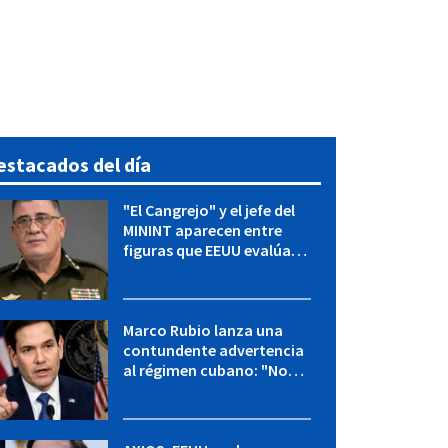
estacados del día
"El Cangrejo" y el jefe del
MININT aparecen entre
figuras que EEUU evalúa
para una transición en
Cuba
Marco Rubio lanza una
contundente advertencia
al régimen cubano: "No
hay válvulas de escape"