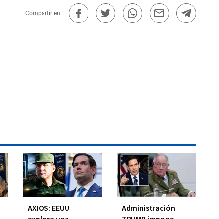
Compartir en:
AXIOS: EEUU
Administración
explora una
TRUMP impone