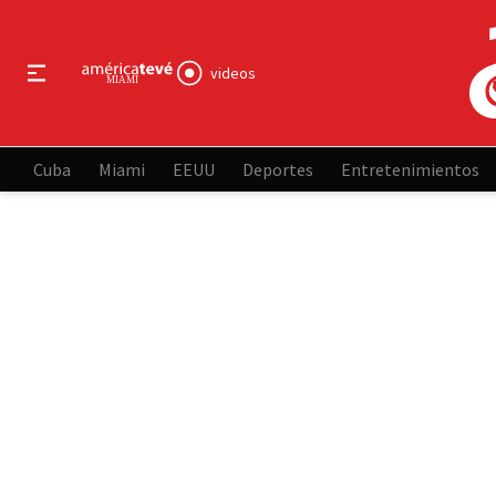
videos
Cuba
Miami
EEUU
Deportes
Entretenimientos