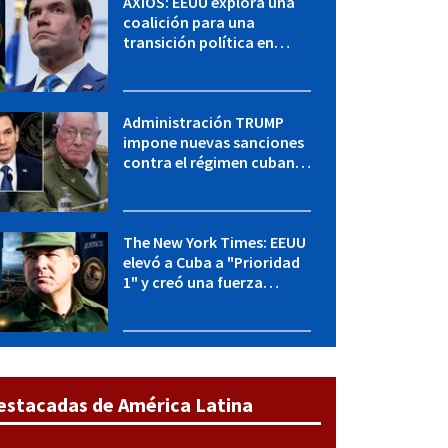
AXIOS: EEUU explora una
coalición para una
transición política en
Cuba y Marco Rubio habla
con "Raulito" Castro
Administración TRUMP
impone nuevas sanciones
contra el régimen cubano:
OFAC incluye a López Miera
y entidades militares
The New York Times: EEUU
elevó a Cuba a "Prioridad
1" y creó una fuerza
especial de la CIA
estacadas de América Latina