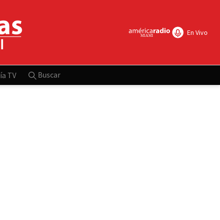
En Vivo
Buscar
ía TV