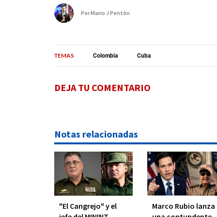
Por
Mario J Pentón
TEMAS
Colombia
Cuba
DEJA TU COMENTARIO
Notas relacionadas
"El Cangrejo" y el
Marco Rubio lanza
jefe del MININT
una contundente