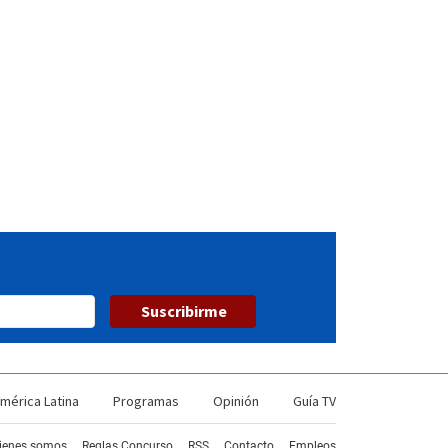
Suscribirme
mérica Latina
Programas
Opinión
Guía TV
ienes somos
Reglas Concurso
RSS
Contacto
Empleos