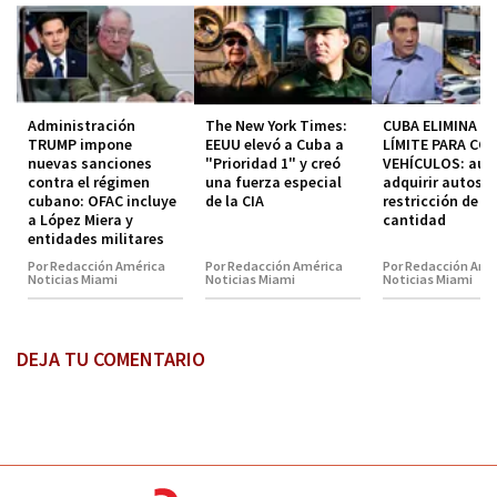
Administración
The New York Times:
CUBA ELIMINA EL
TRUMP impone
EEUU elevó a Cuba a
LÍMITE PARA CO
nuevas sanciones
"Prioridad 1" y creó
VEHÍCULOS: aut
contra el régimen
una fuerza especial
adquirir autos s
cubano: OFAC incluye
de la CIA
restricción de
a López Miera y
cantidad
entidades militares
Por Redacción América
Por Redacción América
Por Redacción Amé
Noticias Miami
Noticias Miami
Noticias Miami
DEJA TU COMENTARIO