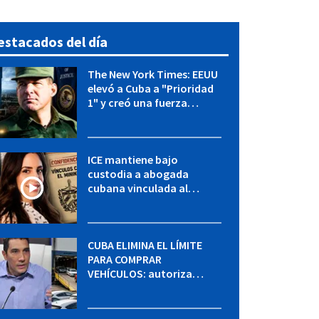
estacados del día
The New York Times: EEUU
elevó a Cuba a "Prioridad
1" y creó una fuerza
especial de la CIA
ICE mantiene bajo
custodia a abogada
cubana vinculada al
MININT: esto es lo que se
sabe del caso
CUBA ELIMINA EL LÍMITE
PARA COMPRAR
VEHÍCULOS: autoriza
adquirir autos sin
restricción de cantidad