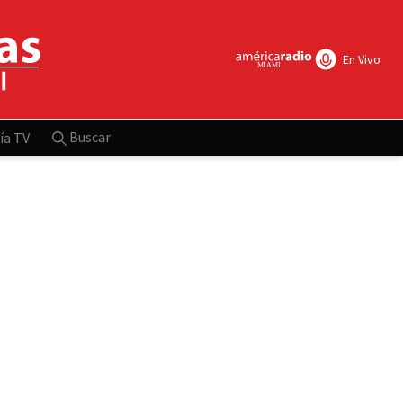
En Vivo
Buscar
ía TV