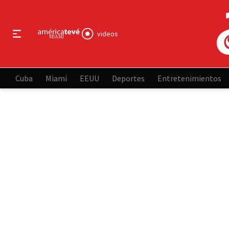
videos
Cuba
Miami
EEUU
Deportes
Entretenimientos