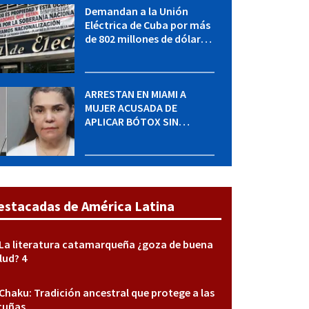
Demandan a la Unión
Eléctrica de Cuba por más
de 802 millones de dólares
bajo la Ley Helms-Burton
ARRESTAN EN MIAMI A
MUJER ACUSADA DE
APLICAR BÓTOX SIN
LICENCIA: una operación
encubierta destapó el
caso
estacadas de América Latina
La literatura catamarqueña ¿goza de buena
lud? 4
Chaku: Tradición ancestral que protege a las
cuñas