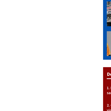
D
sa
vi