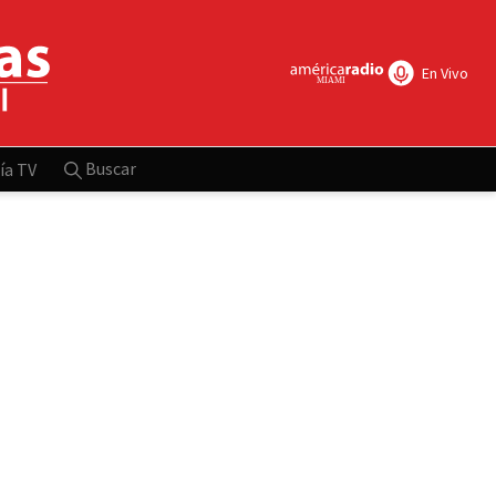
En Vivo
Buscar
ía TV