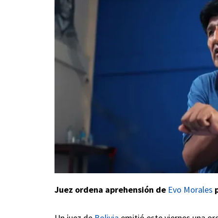
Juez ordena aprehensión de
Evo Morales
p
Un juez de
Bolivia
emitió este viernes una or