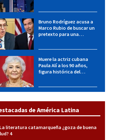
desconectar el Sistema
Eléctrico Nacional
Bruno Rodríguez acusa a
Marco Rubio de buscar un
pretexto para una
agresión militar contra
Cuba
Muere la actriz cubana
Paula Alí a los 90 años,
figura histórica del
teatro, el cine y la
televisión
estacadas de América Latina
La literatura catamarqueña ¿goza de buena
lud? 4