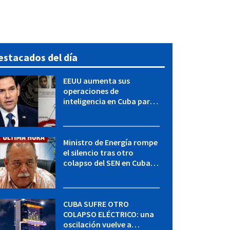
estacados del día
EEUU aumenta sus
operaciones de
inteligencia en Cuba para
elevar la presión sobre el
régimen, según POLITICO
Ministro de Energía rompe
el silencio tras otro
colapso del SEN en Cuba:
"Seguimos adelante con
mucho empeño"
CUBA SUFRE OTRO
COLAPSO ELÉCTRICO: una
oscilación vuelve a