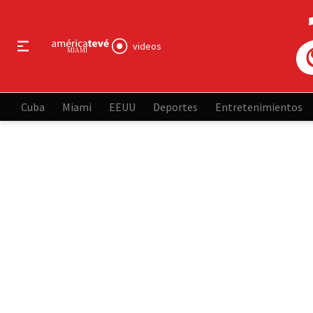
videos
Cuba
Miami
EEUU
Deportes
Entretenimientos