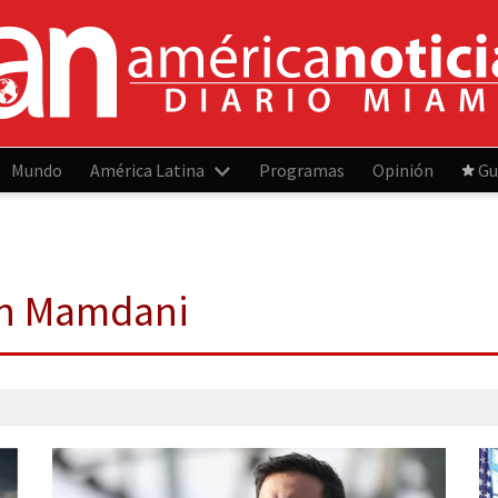
Mundo
América Latina
Programas
Opinión
Gu
an Mamdani