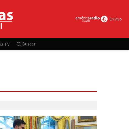
En Vivo
Buscar
ía TV