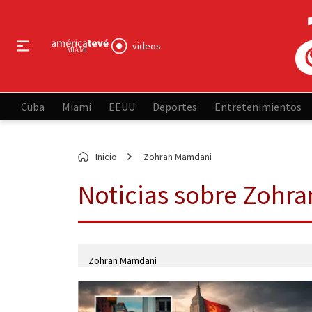
videos
Cuba
Miami
EEUU
Deportes
Entretenimientos
Inicio
Zohran Mamdani
Noticias sobre Zohr
Zohran Mamdani