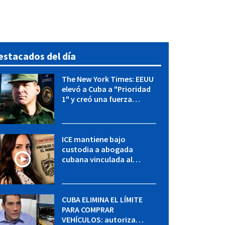
estacados del día
The New York Times: EEUU
elevó a Cuba a "Prioridad
1" y creó una fuerza
especial de la CIA
ICE mantiene bajo
custodia a abogada
cubana vinculada al
MININT: esto es lo que se
sabe del caso
CUBA ELIMINA EL LÍMITE
PARA COMPRAR
VEHÍCULOS: autoriza