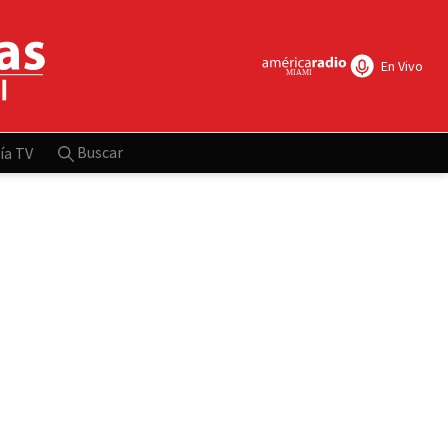
En Vivo
Buscar
ía TV