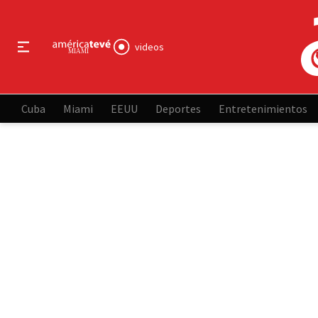
videos
Cuba
Miami
EEUU
Deportes
Entretenimientos