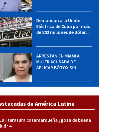
adquirir autos sin
restricción de cantidad
Demandan a la Unión
Eléctrica de Cuba por más
de 802 millones de dólares
bajo la Ley Helms-Burton
ARRESTAN EN MIAMI A
MUJER ACUSADA DE
APLICAR BÓTOX SIN
LICENCIA: una operación
encubierta destapó el
caso
estacadas de América Latina
La literatura catamarqueña ¿goza de buena
lud? 4