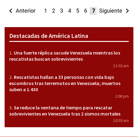
Anterior
1
2
3
4
5
6
7
Siguiente
8
9
10
11
Destacadas de América Latina
Una fuerte réplica sacude Venezuela mientras los
rescatistas buscan sobrevivientes
11:02 am
Rescatistas hallan a 33 personas con vida bajo
escombros tras terremotos en Venezuela; muertos
suben a 1.430
2:08 pm
Se reduce la ventana de tiempo para rescatar
sobrevivientes en Venezuela tras 2 sismos mortales
10:58 am