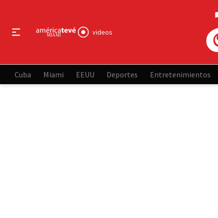
videos
Cuba
Miami
EEUU
Deportes
Entretenimientos