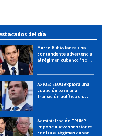
estacados del día
Marco Rubio lanza una
contundente advertencia
al régimen cubano: "No
hay válvulas de escape"
AXIOS: EEUU explora una
coalición para una
transición política en
Cuba y Marco Rubio habla
con "Raulito" Castro
Administración TRUMP
impone nuevas sanciones
contra el régimen cubano: