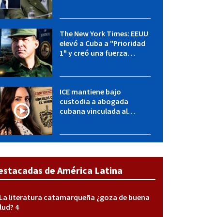
OFAC incluye a López Miera
y entidades militares
The New York Times: EEUU
elevó a Cuba a "Prioridad
1" y creó una fuerza
especial de la CIA
ICE mantiene bajo
custodia a abogada
cubana vinculada al
MININT: esto es lo que se
sabe del caso
estacadas de América Latina
La literatura catamarqueña ¿goza de buena
lud? 4