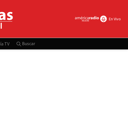
En Vivo
Buscar
ía TV