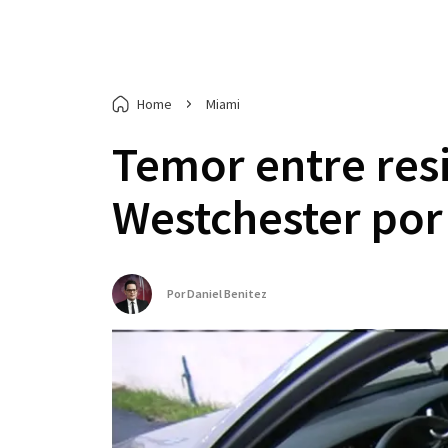
Home
Miami
Temor entre res
Westchester por 
Por
Daniel Benitez