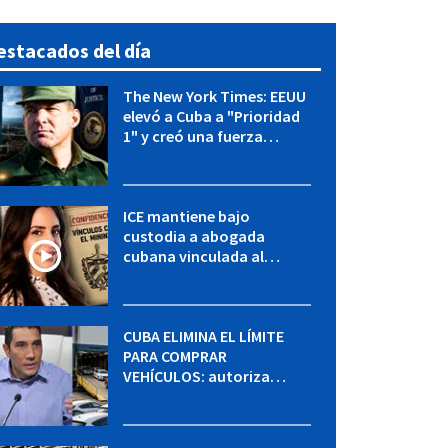
estacados del día
The New York Times: EEUU
elevó a Cuba a "Prioridad
1" y creó una fuerza
especial de la CIA
ICE mantiene bajo
custodia a abogada
cubana vinculada al
MININT: esto es lo que se
sabe del caso
CUBA ELIMINA EL LÍMITE
PARA COMPRAR
VEHÍCULOS: autoriza
adquirir autos sin
restricción de cantidad