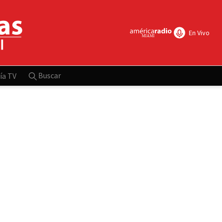
En Vivo
Buscar
ía TV