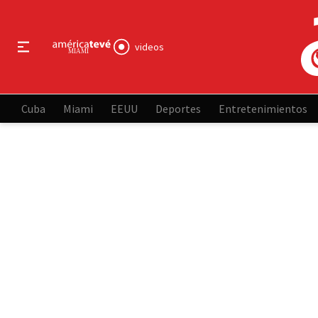
videos
Cuba
Miami
EEUU
Deportes
Entretenimientos