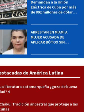
Demandan a la Unión
Eléctrica de Cuba por más
de 802 millones de dólares
bajo la Ley Helms-Burton
ARRESTAN EN MIAMI A
MUJER ACUSADA DE
APLICAR BÓTOX SIN
LICENCIA: una operación
encubierta destapó el
caso
estacadas de América Latina
La literatura catamarqueña ¿goza de buena
lud? 4
Chaku: Tradición ancestral que protege a las
cuñas