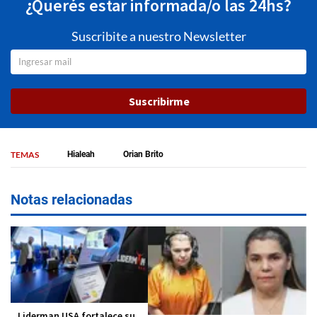
¿Querés estar informada/o las 24hs?
Suscribite a nuestro Newsletter
Suscribirme
TEMAS
Hialeah
Orian Brito
Notas relacionadas
Liderman USA fortalece su