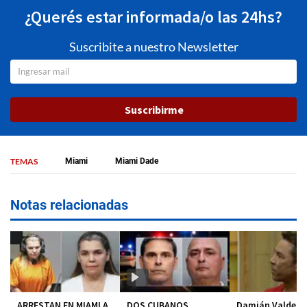
¿Querés estar informada/o las 24hs?
Suscribite a nuestro Newsletter
Suscribirme
TEMAS
Miami
Miami Dade
Notas relacionadas
ARRESTAN EN MIAMI A
DOS CUBANOS
Damián Valdez