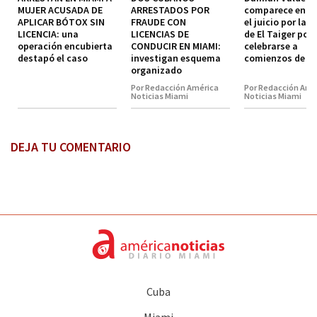
MUJER ACUSADA DE
ARRESTADOS POR
comparece en co
APLICAR BÓTOX SIN
FRAUDE CON
el juicio por la 
LICENCIA: una
LICENCIAS DE
de El Taiger pod
operación encubierta
CONDUCIR EN MIAMI:
celebrarse a
destapó el caso
investigan esquema
comienzos de 2
organizado
Por Redacción América
Por Redacción Amé
Noticias Miami
Noticias Miami
DEJA TU COMENTARIO
Cuba