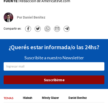
FUENTE:
Redacción de Americateve.com
Por
Daniel Benitez
Compartir en:
¿Querés estar informada/o las 24hs?
Suscribite a nuestro Newsletter
Suscribirme
TEMAS
Hialeah
Mindy Glazer
Daniel Benitez