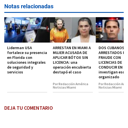
Notas relacionadas
Liderman USA
ARRESTAN EN MIAMI A
DOS CUBANOS
fortalece su presencia
MUJER ACUSADA DE
ARRESTADOS P
en Florida con
APLICAR BÓTOX SIN
FRAUDE CON
soluciones integrales
LICENCIA: una
LICENCIAS DE
de seguridad y
operación encubierta
CONDUCIR EN MI
servicios
destapó el caso
investigan esq
organizado
Por Redacción América
Por Redacción Amé
Noticias Miami
Noticias Miami
DEJA TU COMENTARIO