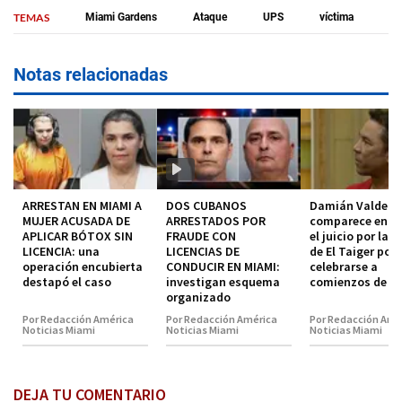
TEMAS
Miami Gardens
Ataque
UPS
víctima
Notas relacionadas
ARRESTAN EN MIAMI A
DOS CUBANOS
Damián Valdez
MUJER ACUSADA DE
ARRESTADOS POR
comparece en co
APLICAR BÓTOX SIN
FRAUDE CON
el juicio por la 
LICENCIA: una
LICENCIAS DE
de El Taiger pod
operación encubierta
CONDUCIR EN MIAMI:
celebrarse a
destapó el caso
investigan esquema
comienzos de 2
organizado
Por Redacción América
Por Redacción América
Por Redacción Amé
Noticias Miami
Noticias Miami
Noticias Miami
DEJA TU COMENTARIO