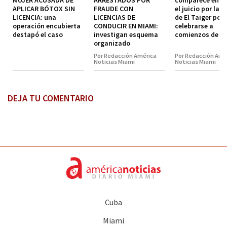
MUJER ACUSADA DE
ARRESTADOS POR
comparece en co
APLICAR BÓTOX SIN
FRAUDE CON
el juicio por la 
LICENCIA: una
LICENCIAS DE
de El Taiger pod
operación encubierta
CONDUCIR EN MIAMI:
celebrarse a
destapó el caso
investigan esquema
comienzos de 2
organizado
Por Redacción América
Por Redacción Amé
Noticias Miami
Noticias Miami
DEJA TU COMENTARIO
Cuba
Miami