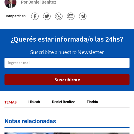
Por
Daniel Benitez
Compartir en:
¿Querés estar informada/o las 24hs?
Suscribite a nuestro Newsletter
Suscribirme
TEMAS
Hialeah
Daniel Benitez
Florida
Notas relacionadas