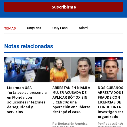
Suscribirme
TEMAS
OnlyFans
Only Fans
Miami
Notas relacionadas
Liderman USA
ARRESTAN EN MIAMI A
DOS CUBANOS
fortalece su presencia
MUJER ACUSADA DE
ARRESTADOS P
en Florida con
APLICAR BÓTOX SIN
FRAUDE CON
soluciones integrales
LICENCIA: una
LICENCIAS DE
de seguridad y
operación encubierta
CONDUCIR EN MI
servicios
destapó el caso
investigan esq
organizado
Por Redacción América
Por Redacción Amé
Noticias Miami
Noticias Miami