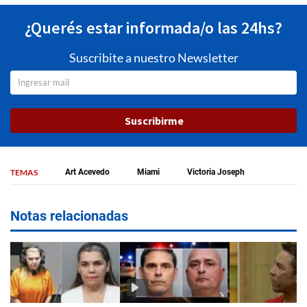
¿Querés estar informada/o las 24hs?
Suscribite a nuestro Newsletter
Suscribirme
TEMAS
Art Acevedo
Miami
Victoria Joseph
Notas relacionadas