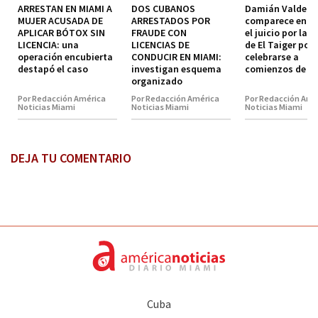
ARRESTAN EN MIAMI A
DOS CUBANOS
Damián Valdez
MUJER ACUSADA DE
ARRESTADOS POR
comparece en co
APLICAR BÓTOX SIN
FRAUDE CON
el juicio por la 
LICENCIA: una
LICENCIAS DE
de El Taiger pod
operación encubierta
CONDUCIR EN MIAMI:
celebrarse a
destapó el caso
investigan esquema
comienzos de 2
organizado
Por Redacción América
Por Redacción América
Por Redacción Amé
Noticias Miami
Noticias Miami
Noticias Miami
DEJA TU COMENTARIO
Cuba