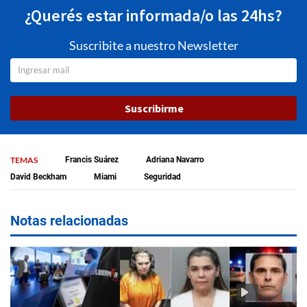
¿Querés estar informada/o las 24hs?
Suscribite a nuestro Newsletter
Suscribirme
TEMAS
Francis Suárez
Adriana Navarro
David Beckham
Miami
Seguridad
Notas relacionadas