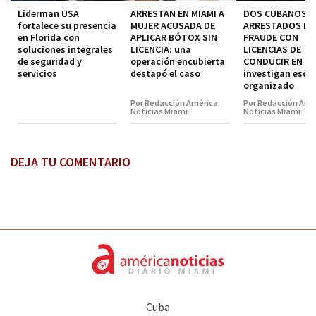
Liderman USA
ARRESTAN EN MIAMI A
DOS CUBANOS
fortalece su presencia
MUJER ACUSADA DE
ARRESTADOS P
en Florida con
APLICAR BÓTOX SIN
FRAUDE CON
soluciones integrales
LICENCIA: una
LICENCIAS DE
de seguridad y
operación encubierta
CONDUCIR EN MI
servicios
destapó el caso
investigan esq
organizado
Por Redacción América
Por Redacción Amé
Noticias Miami
Noticias Miami
DEJA TU COMENTARIO
Cuba