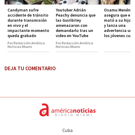
Candyman sufre
Youtuber Adrián
Osamu Menénde
accidente de tránsito
Peachy denuncia que
asegura que el 
durante transmisión
las Guiribitey
mató a su hijo 
en vivo y el
amenazaron con
y lanza una
impactante momento
demandarlo tras un
advertencia urg
queda grabado
video en YouTube
los jóvenes cub
Por Redacción América
Por Redacción América
Noticias Miami
Noticias Miami
DEJA TU COMENTARIO
Cuba