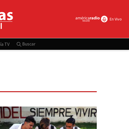
En Vivo
Buscar
ía TV