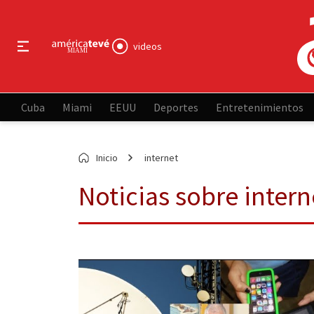
videos
Cuba
Miami
EEUU
Deportes
Entretenimientos
Inicio
internet
Noticias sobre intern