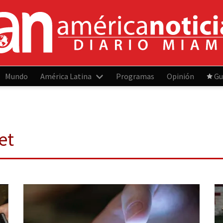
Mundo
América Latina
Programas
Opinión
Gu
et