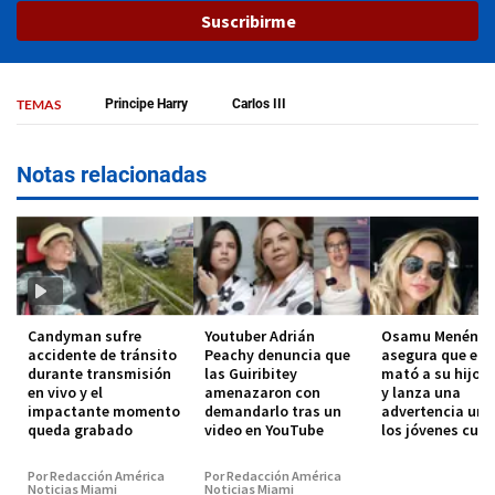
Suscribirme
TEMAS
Principe Harry
Carlos III
Notas relacionadas
Candyman sufre
Youtuber Adrián
Osamu Menénde
accidente de tránsito
Peachy denuncia que
asegura que el 
durante transmisión
las Guiribitey
mató a su hijo 
en vivo y el
amenazaron con
y lanza una
impactante momento
demandarlo tras un
advertencia urg
queda grabado
video en YouTube
los jóvenes cub
Por Redacción América
Por Redacción América
Noticias Miami
Noticias Miami