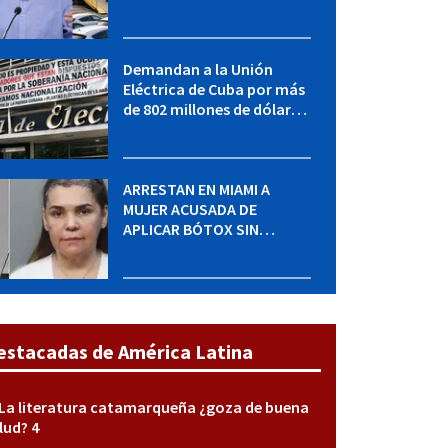
adquirir autos sin
restricción de cantidad
Demandan a la Unión
Eléctrica de Cuba por más
de 802 millones de dólares
bajo la Ley Helms-Burton
ARRESTAN EN MIAMI A
MUJER ACUSADA DE
APLICAR BÓTOX SIN
LICENCIA: una operación
encubierta destapó el
caso
estacadas de América Latina
La literatura catamarqueña ¿goza de buena
lud? 4