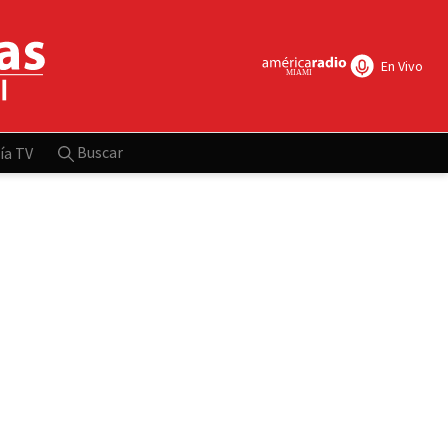
En Vivo
Buscar
ía TV