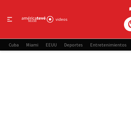
videos
Cuba
Miami
EEUU
Deportes
Entretenimientos