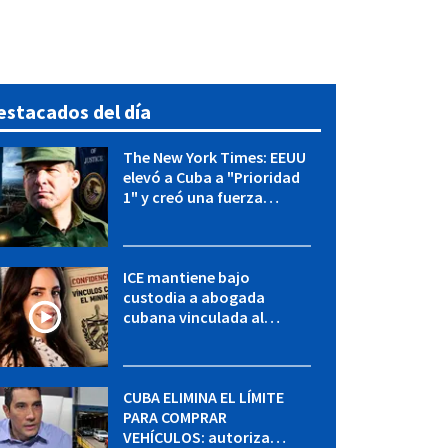
estacados del día
The New York Times: EEUU
elevó a Cuba a "Prioridad
1" y creó una fuerza
especial de la CIA
ICE mantiene bajo
custodia a abogada
cubana vinculada al
MININT: esto es lo que se
sabe del caso
CUBA ELIMINA EL LÍMITE
PARA COMPRAR
VEHÍCULOS: autoriza