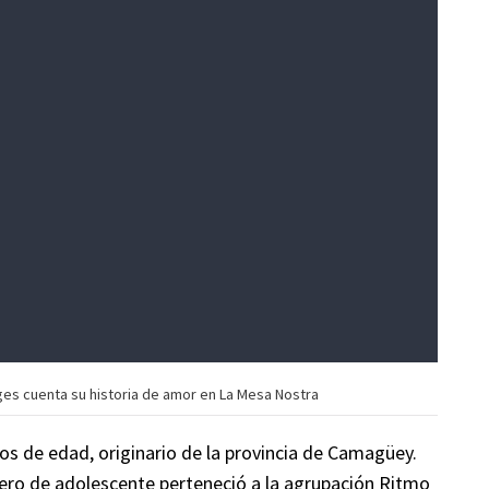
ges cuenta su historia de amor en La Mesa Nostra
s de edad, originario de la provincia de Camagüey.
pero de adolescente perteneció a la agrupación Ritmo