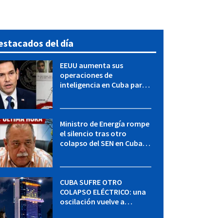
estacados del día
EEUU aumenta sus
operaciones de
inteligencia en Cuba para
elevar la presión sobre el
régimen, según POLITICO
Ministro de Energía rompe
el silencio tras otro
colapso del SEN en Cuba:
"Seguimos adelante con
mucho empeño"
CUBA SUFRE OTRO
COLAPSO ELÉCTRICO: una
oscilación vuelve a
desconectar el Sistema