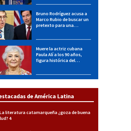
Eléctrico Nacional
Bruno Rodríguez acusa a
Marco Rubio de buscar un
pretexto para una
agresión militar contra
Cuba
Muere la actriz cubana
Paula Alí a los 90 años,
figura histórica del
teatro, el cine y la
televisión
estacadas de América Latina
La literatura catamarqueña ¿goza de buena
lud? 4