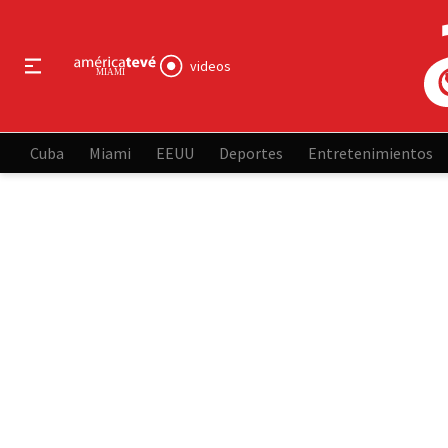
videos
Cuba
Miami
EEUU
Deportes
Entretenimientos