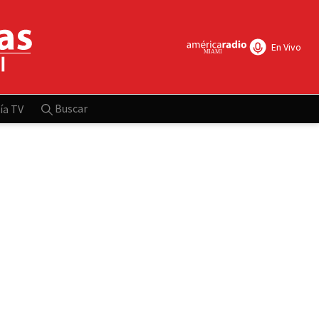
En Vivo
Buscar
ía TV