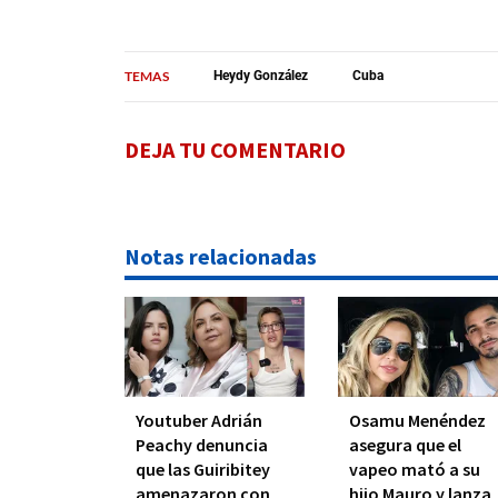
TEMAS
Heydy González
Cuba
DEJA TU COMENTARIO
Notas relacionadas
Youtuber Adrián
Osamu Menéndez
Peachy denuncia
asegura que el
que las Guiribitey
vapeo mató a su
amenazaron con
hijo Mauro y lanza