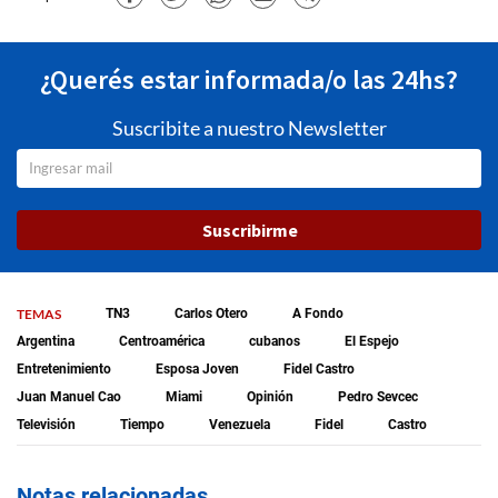
¿Querés estar informada/o las 24hs?
Suscribite a nuestro Newsletter
Suscribirme
TEMAS
TN3
Carlos Otero
A Fondo
Argentina
Centroamérica
cubanos
El Espejo
Entretenimiento
Esposa Joven
Fidel Castro
Juan Manuel Cao
Miami
Opinión
Pedro Sevcec
Televisión
Tiempo
Venezuela
Fidel
Castro
Notas relacionadas