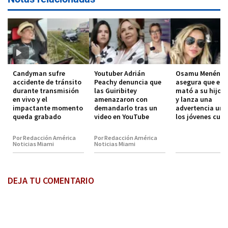
Candyman sufre
Youtuber Adrián
Osamu Menénde
accidente de tránsito
Peachy denuncia que
asegura que el 
durante transmisión
las Guiribitey
mató a su hijo 
en vivo y el
amenazaron con
y lanza una
impactante momento
demandarlo tras un
advertencia urg
queda grabado
video en YouTube
los jóvenes cub
Por Redacción América
Por Redacción América
Noticias Miami
Noticias Miami
DEJA TU COMENTARIO