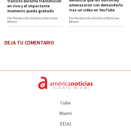
denuncia que las Guiribitey
tránsito durante transmisión
amenazaron con demandarlo
en vivo y el impactante
tras un video en YouTube
momento queda grabado
Por Redacción América Noticias
Por Redacción América Noticias
Miami
Miami
DEJA TU COMENTARIO
Cuba
Miami
EEUU