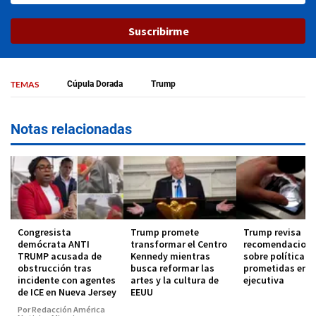
Suscribirme
TEMAS
Cúpula Dorada
Trump
Notas relacionadas
Congresista
Trump promete
Trump revisa
demócrata ANTI
transformar el Centro
recomendacion
TRUMP acusada de
Kennedy mientras
sobre política de
obstrucción tras
busca reformar las
prometidas en o
incidente con agentes
artes y la cultura de
ejecutiva
de ICE en Nueva Jersey
EEUU
Por Redacción América