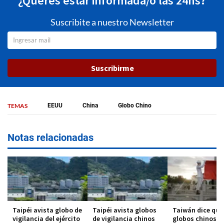
¿Querés estar informada/o las 24hs?
Suscribite a nuestro Newsletter
Suscribirme
TEMAS
EEUU
China
Globo Chino
Notas relacionadas
Taipéi avista globo de
Taipéi avista globos
Taiwán dice que
vigilancia del ejército
de vigilancia chinos
globos chinos