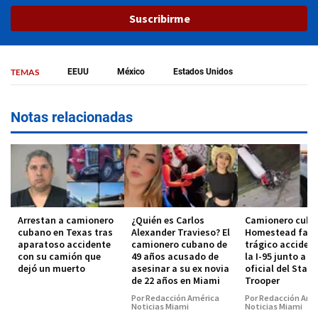
Suscribirme
TEMAS
EEUU
México
Estados Unidos
Notas relacionadas
Arrestan a camionero
¿Quién es Carlos
Camionero cuba
cubano en Texas tras
Alexander Travieso? El
Homestead falle
aparatoso accidente
camionero cubano de
trágico acciden
con su camión que
49 años acusado de
la I-95 junto a u
dejó un muerto
asesinar a su ex novia
oficial del State
de 22 años en Miami
Trooper
Por Redacción América
Por Redacción Amé
Noticias Miami
Noticias Miami