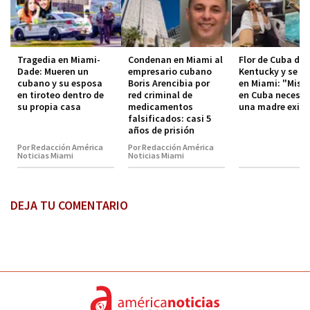
Tragedia en Miami-
Condenan en Miami al
Flor de Cuba dej
Dade: Mueren un
empresario cubano
Kentucky y se in
cubano y su esposa
Boris Arencibia por
en Miami: "Mis h
en tiroteo dentro de
red criminal de
en Cuba necesit
su propia casa
medicamentos
una madre exit
falsificados: casi 5
años de prisión
Por Redacción América
Por Redacción América
Noticias Miami
Noticias Miami
DEJA TU COMENTARIO