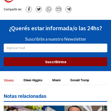
Compartir en:
¿Querés estar informada/o las 24hs?
Suscribite a nuestro Newsletter
Suscribirme
TEMAS
Eileen Higgins
Miami
Donald Trump
Notas relacionadas