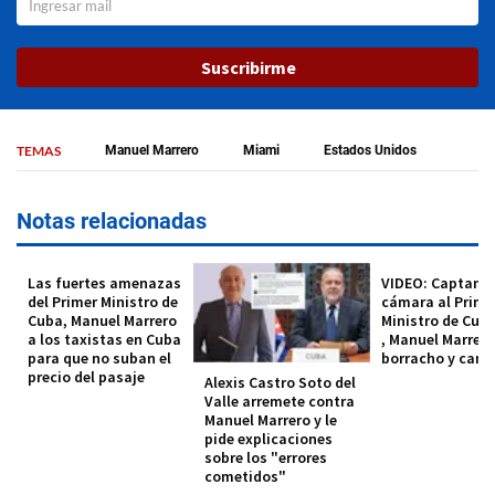
Suscribirme
TEMAS
Manuel Marrero
Miami
Estados Unidos
Notas relacionadas
Las fuertes amenazas
VIDEO: Captan e
del Primer Ministro de
cámara al Prime
Cuba, Manuel Marrero
Ministro de Cub
a los taxistas en Cuba
, Manuel Marrero
para que no suban el
borracho y can
precio del pasaje
Alexis Castro Soto del
Valle arremete contra
Manuel Marrero y le
pide explicaciones
sobre los "errores
cometidos"