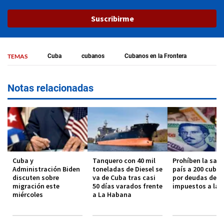
Suscribirme
TEMAS
Cuba
cubanos
Cubanos en la Frontera
Notas relacionadas
Cuba y
Tanquero con 40 mil
Prohíben la sali
Administración Biden
toneladas de Diesel se
país a 200 cuba
discuten sobre
va de Cuba tras casi
por deudas de
migración este
50 días varados frente
impuestos a la
miércoles
a La Habana