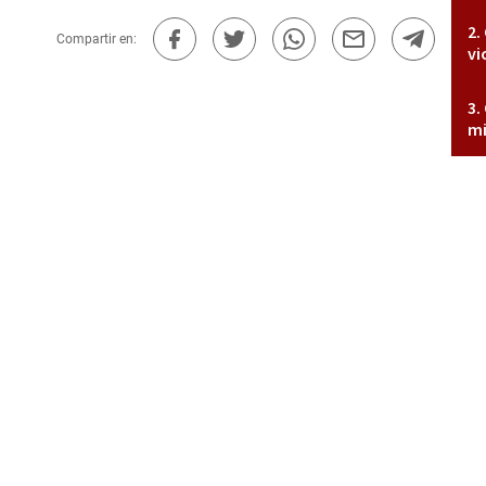
Compartir en:
vi
mi