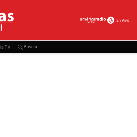
En Vivo
Buscar
ía TV