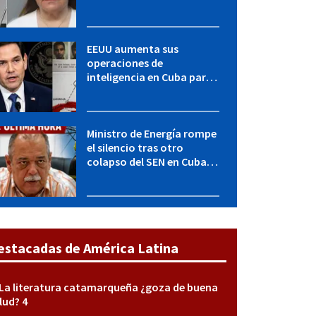
LICENCIA: una operación
encubierta destapó el
caso
EEUU aumenta sus
operaciones de
inteligencia en Cuba para
elevar la presión sobre el
régimen, según POLITICO
Ministro de Energía rompe
el silencio tras otro
colapso del SEN en Cuba:
"Seguimos adelante con
mucho empeño"
estacadas de América Latina
La literatura catamarqueña ¿goza de buena
lud? 4