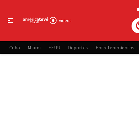
videos
Cuba
Miami
EEUU
Deportes
Entretenimientos