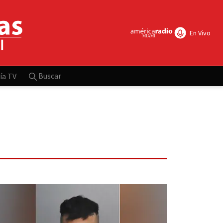
En Vivo
Buscar
ía TV