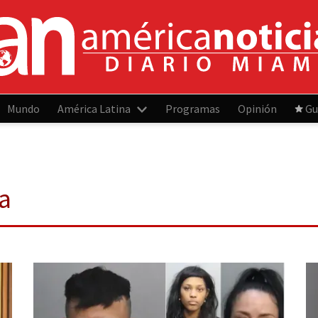
Mundo
América Latina
Programas
Opinión
Gu
a