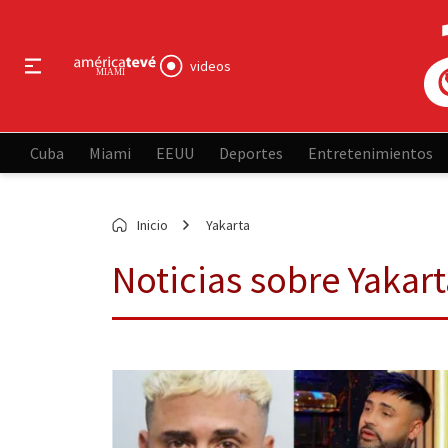
videos
Cuba
Miami
EEUU
Deportes
Entretenimientos
Inicio
Yakarta
Noticias sobre Yakart