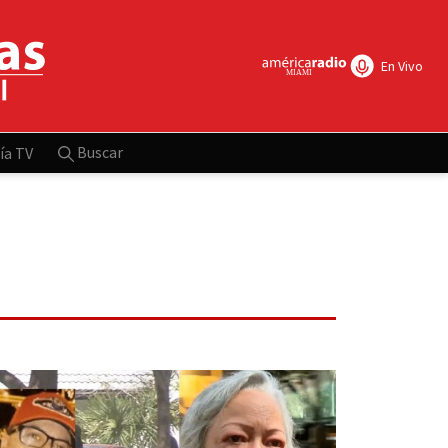
En Vivo
Buscar
ía TV