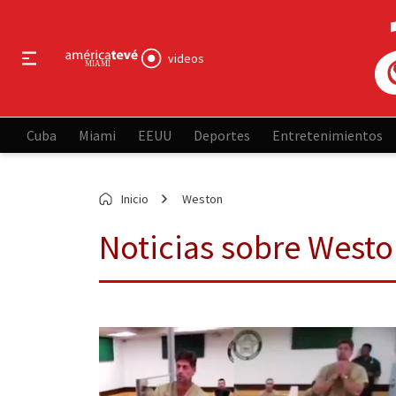
videos
Cuba
Miami
EEUU
Deportes
Entretenimientos
Inicio
Weston
Noticias sobre West