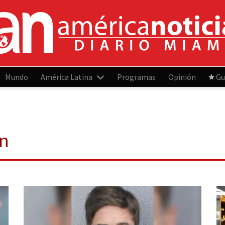
Mundo
América Latina
Programas
Opinión
Gu
on