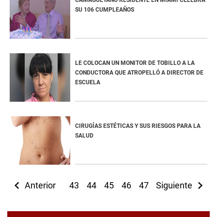
CAMAGÜEYANO RESIDENTE EN MIAMI CELEBRA
SU 106 CUMPLEAÑOS
LE COLOCAN UN MONITOR DE TOBILLO A LA
CONDUCTORA QUE ATROPELLÓ A DIRECTOR DE
ESCUELA
CIRUGÍAS ESTÉTICAS Y SUS RIESGOS PARA LA
SALUD
Anterior
43
44
45
46
47
Siguiente
48
49
50
5