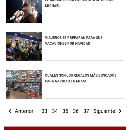
EL MUNDO LLORA LA PARTIDA DE GEORGE
MICHAEL
VIAJEROS SE PREPARAN PARA SUS
VACACIONES POR NAVIDAD
CUALES SON LOS REGALOS MÁS BUSCADOS
PARA NAVIDAD EN MIAM
Anterior
33
34
35
36
37
Siguiente
38
39
40
4