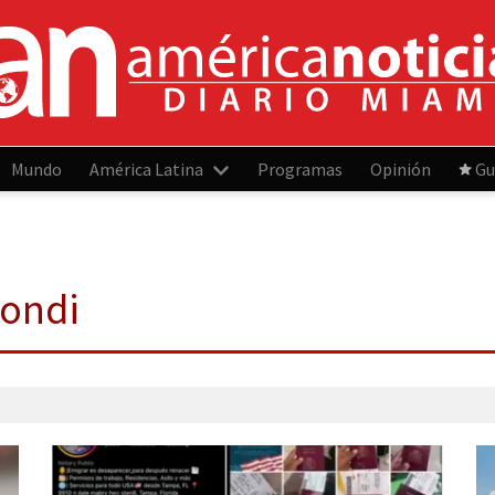
Mundo
América Latina
Programas
Opinión
Gu
Bondi