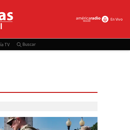
En Vivo
Buscar
ía TV