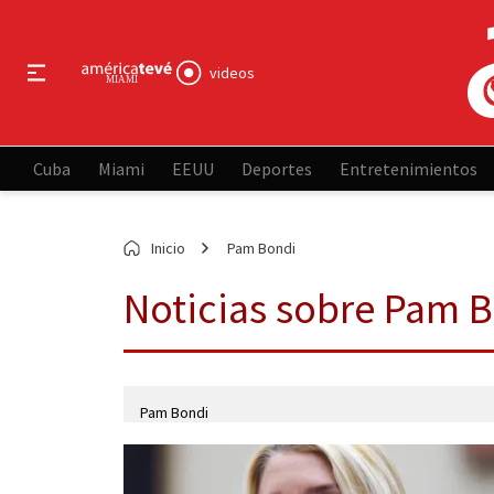
videos
Cuba
Miami
EEUU
Deportes
Entretenimientos
Inicio
Pam Bondi
Noticias sobre Pam 
Pam Bondi