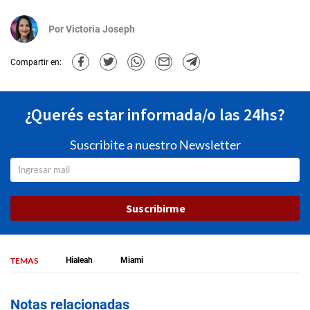
Por
Victoria Joseph
Compartir en:
¿Querés estar informada/o las 24hs?
Suscribite a nuestro Newsletter
Suscribirme
TEMAS
Hialeah
Miami
Notas relacionadas