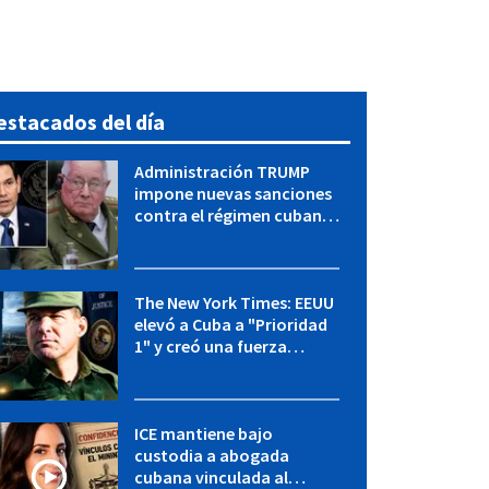
estacados del día
Administración TRUMP
impone nuevas sanciones
contra el régimen cubano:
OFAC incluye a López Miera
y entidades militares
The New York Times: EEUU
elevó a Cuba a "Prioridad
1" y creó una fuerza
especial de la CIA
ICE mantiene bajo
custodia a abogada
cubana vinculada al