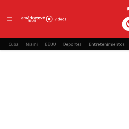
videos
Cuba
Miami
EEUU
Deportes
Entretenimientos