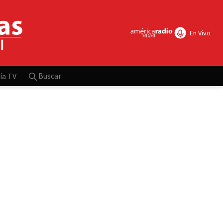
En Vivo
Buscar
ía TV