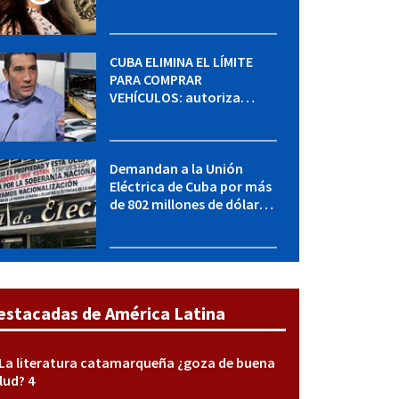
MININT: esto es lo que se
sabe del caso
CUBA ELIMINA EL LÍMITE
PARA COMPRAR
VEHÍCULOS: autoriza
adquirir autos sin
restricción de cantidad
Demandan a la Unión
Eléctrica de Cuba por más
de 802 millones de dólares
bajo la Ley Helms-Burton
estacadas de América Latina
La literatura catamarqueña ¿goza de buena
lud? 4