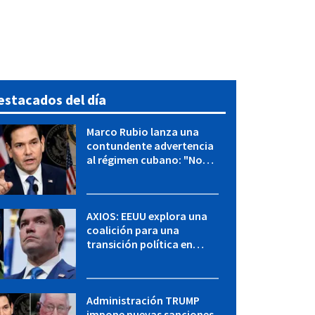
estacados del día
Marco Rubio lanza una
contundente advertencia
al régimen cubano: "No
hay válvulas de escape"
AXIOS: EEUU explora una
coalición para una
transición política en
Cuba y Marco Rubio habla
con "Raulito" Castro
Administración TRUMP
impone nuevas sanciones