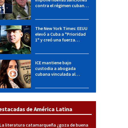
contra el régimen cubano:
OFAC incluye a López Miera
y entidades militares
The New York Times: EEUU
elevó a Cuba a "Prioridad
1" y creó una fuerza
especial de la CIA
ICE mantiene bajo
custodia a abogada
cubana vinculada al
MININT: esto es lo que se
sabe del caso
estacadas de América Latina
La literatura catamarqueña ¿goza de buena