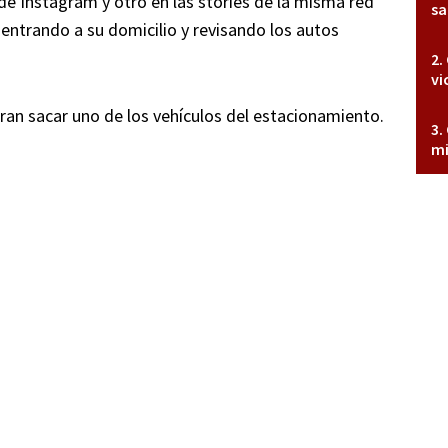
de Instagram y otro en las stories de la misma red
sa
entrando a su domicilio y revisando los autos
vi
an sacar uno de los vehículos del estacionamiento.
mi