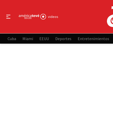
videos
Cuba
Miami
EEUU
Deportes
Entretenimientos