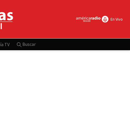
En Vivo
Buscar
ía TV