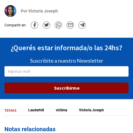
Por
Victoria Joseph
Compartir en:
¿Querés estar informada/o las 24hs?
Suscribite a nuestro Newsletter
Suscribirme
TEMAS
Lauderhill
víctima
Victoria Joseph
Notas relacionadas