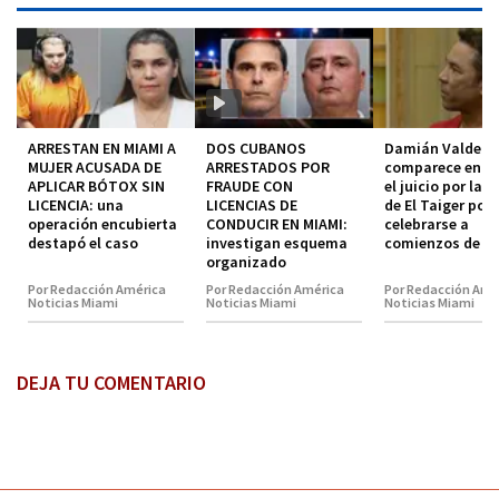
ARRESTAN EN MIAMI A
DOS CUBANOS
Damián Valdez
MUJER ACUSADA DE
ARRESTADOS POR
comparece en co
APLICAR BÓTOX SIN
FRAUDE CON
el juicio por la 
LICENCIA: una
LICENCIAS DE
de El Taiger pod
operación encubierta
CONDUCIR EN MIAMI:
celebrarse a
destapó el caso
investigan esquema
comienzos de 2
organizado
Por Redacción América
Por Redacción América
Por Redacción Amé
Noticias Miami
Noticias Miami
Noticias Miami
DEJA TU COMENTARIO