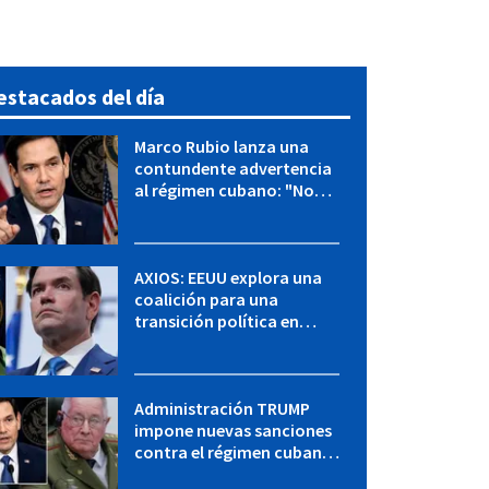
estacados del día
Marco Rubio lanza una
contundente advertencia
al régimen cubano: "No
hay válvulas de escape"
AXIOS: EEUU explora una
coalición para una
transición política en
Cuba y Marco Rubio habla
con "Raulito" Castro
Administración TRUMP
impone nuevas sanciones
contra el régimen cubano:
OFAC incluye a López Miera