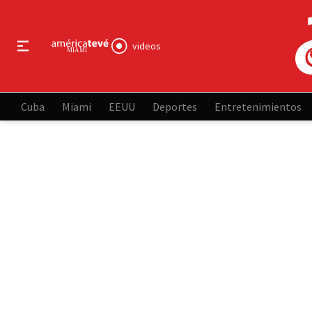
videos
Cuba
Miami
EEUU
Deportes
Entretenimientos