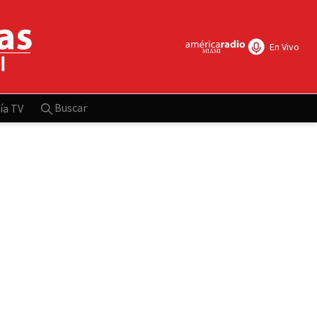
En Vivo
Buscar
ía TV