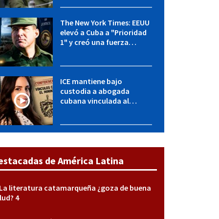
y entidades militares
The New York Times: EEUU
elevó a Cuba a "Prioridad
1" y creó una fuerza
especial de la CIA
ICE mantiene bajo
custodia a abogada
cubana vinculada al
MININT: esto es lo que se
sabe del caso
estacadas de América Latina
La literatura catamarqueña ¿goza de buena
lud? 4