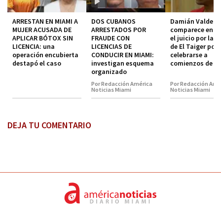
ARRESTAN EN MIAMI A
DOS CUBANOS
Damián Valdez
MUJER ACUSADA DE
ARRESTADOS POR
comparece en co
APLICAR BÓTOX SIN
FRAUDE CON
el juicio por la 
LICENCIA: una
LICENCIAS DE
de El Taiger pod
operación encubierta
CONDUCIR EN MIAMI:
celebrarse a
destapó el caso
investigan esquema
comienzos de 2
organizado
Por Redacción América
Por Redacción Amé
Noticias Miami
Noticias Miami
DEJA TU COMENTARIO