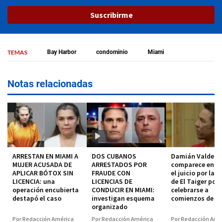
Suscribirme
TEMAS
Bay Harbor
condominio
Miami
Notas relacionadas
ARRESTAN EN MIAMI A
DOS CUBANOS
Damián Valdez
MUJER ACUSADA DE
ARRESTADOS POR
comparece en co
APLICAR BÓTOX SIN
FRAUDE CON
el juicio por la 
LICENCIA: una
LICENCIAS DE
de El Taiger pod
operación encubierta
CONDUCIR EN MIAMI:
celebrarse a
destapó el caso
investigan esquema
comienzos de 2
organizado
Por Redacción América
Por Redacción América
Por Redacción Amé